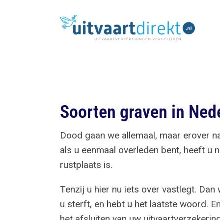
Ga
naar
inhoud
Soorten graven in Ned
Dood gaan we allemaal, maar erover nad
als u eenmaal overleden bent, heeft u n
rustplaats is.
Tenzij u hier nu iets over vastlegt. Da
u sterft, en hebt u het laatste woord. En
het afsluiten van uw uitvaartverzekeri