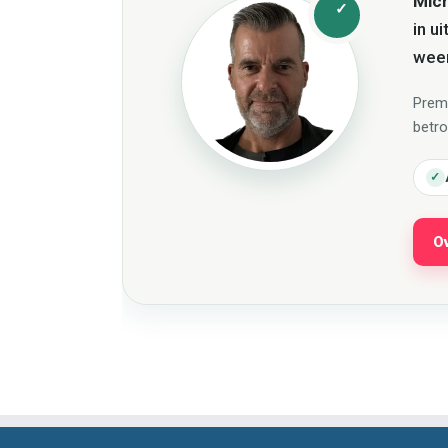
Mic
in u
wee
Premi
betr
✓
O