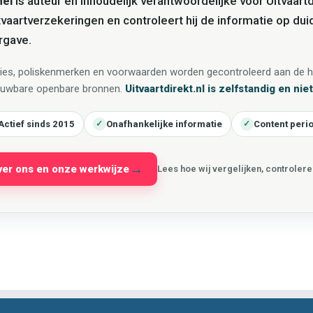
hel
is auteur en inhoudelijk verantwoordelijke voor Uitvaartdi
itvaartverzekeringen en controleert hij de informatie op duid
rgave.
es, poliskenmerken en voorwaarden worden gecontroleerd aan de ha
ouwbare openbare bronnen.
Uitvaartdirekt.nl is zelfstandig en ni
Actief sinds 2015
Onafhankelijke informatie
Content peri
✓
✓
ver ons en onze werkwijze
Lees hoe wij vergelijken, controler