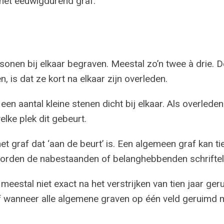
 het eeuwigdurend graf.
nen bij elkaar begraven. Meestal zo’n twee à drie. D
 is dat ze kort na elkaar zijn overleden.
n aantal kleine stenen dicht bij elkaar. Als overledene
lke plek dit gebeurt.
het graf dat ‘aan de beurt’ is. Een algemeen graf kan t
orden de nabestaanden of belanghebbenden schrifteli
eestal niet exact na het verstrijken van tien jaar ger
of wanneer alle algemene graven op één veld geruimd