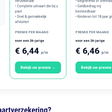
verzekeraar
• Begrafenis of cremat
• Complete uitvaart die bij u
• Geldbedrag vrij
past
besteedbaar
• Snel & gemakkelijk
• Kinderen tot 18 jaar g
afsluiten
PREMIE PER MAAND
PREMIE PER MAAND
voor een 26-jarige
voor een 26-jarige
€ 6,44
€ 6,46
p/m
p/m
Bekijk uw premie →
Bekijk uw premi
aartverzekering?