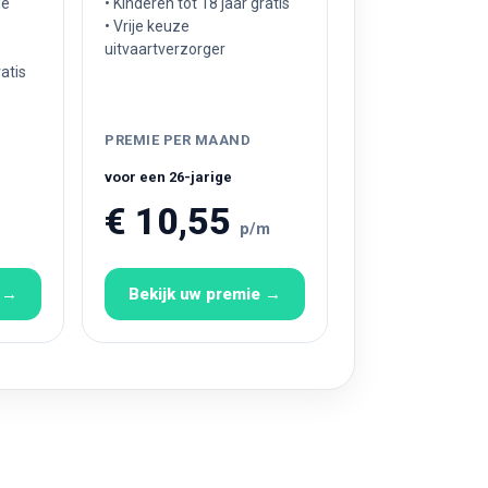
ie
• Kinderen tot 18 jaar gratis
• Vrije keuze
uitvaartverzorger
ratis
PREMIE PER MAAND
voor een 26-jarige
€ 10,55
p/m
e →
Bekijk uw premie →