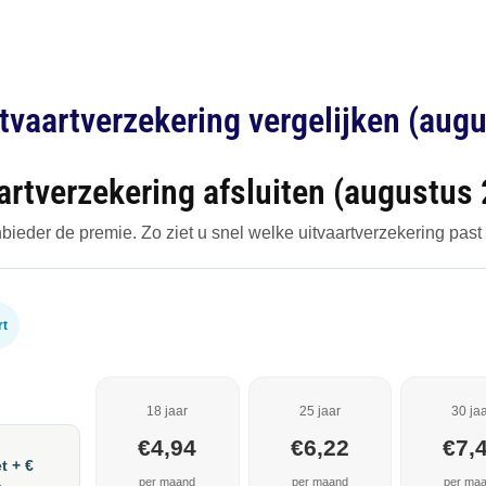
itvaartverzekering vergelijken (aug
artverzekering afsluiten (augustus
bieder de premie. Zo ziet u snel welke uitvaartverzekering past b
rt
18 jaar
25 jaar
30 ja
€4,94
€6,22
€7,
t + €
per maand
per maand
per ma