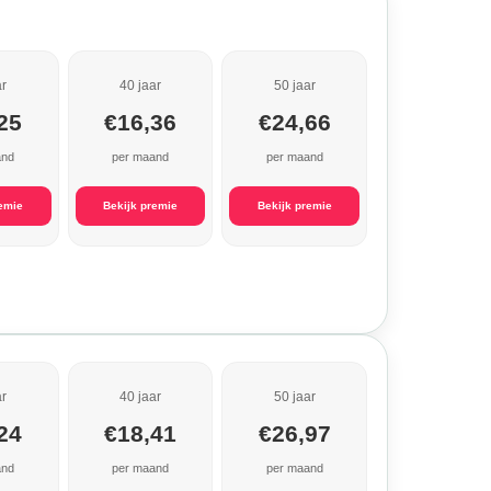
ar
40 jaar
50 jaar
25
€16,36
€24,66
and
per maand
per maand
remie
Bekijk premie
Bekijk premie
ar
40 jaar
50 jaar
24
€18,41
€26,97
and
per maand
per maand