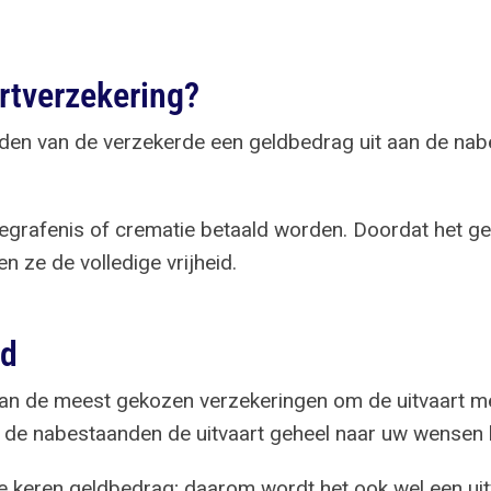
artverzekering?
lijden van de verzekerde een geldbedrag uit aan de na
grafenis of crematie betaald worden. Doordat het ge
 ze de volledige vrijheid.
ld
 van de meest gekozen verzekeringen om de uitvaart m
rdat de nabestaanden de uitvaart geheel naar uw wensen
te keren geldbedrag; daarom wordt het ook wel een ui