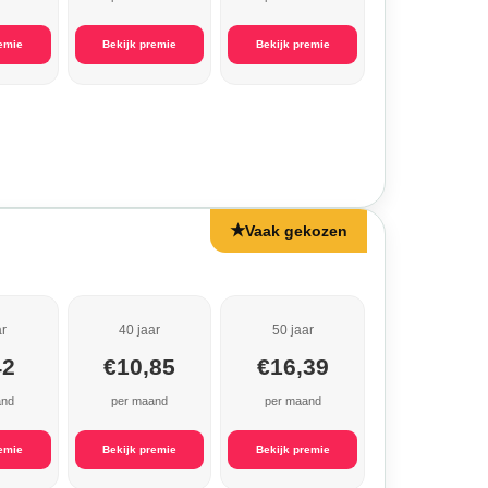
remie
Bekijk premie
Bekijk premie
★
Vaak gekozen
ar
40 jaar
50 jaar
42
€10,85
€16,39
and
per maand
per maand
remie
Bekijk premie
Bekijk premie