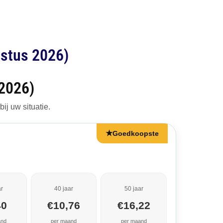
ustus 2026)
 2026)
ij uw situatie.
★
Goedkoopste
ar
40 jaar
50 jaar
40
€10,76
€16,22
and
per maand
per maand