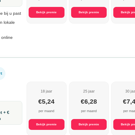
n
Bekijk premie
Bekijk premie
Bekijk p
e bij u past
en lokale
 online
rt
18 jaar
25 jaar
30 ja
€5,24
€6,28
€7,
per maand
per maand
per ma
t + €
n
Bekijk premie
Bekijk premie
Bekijk p