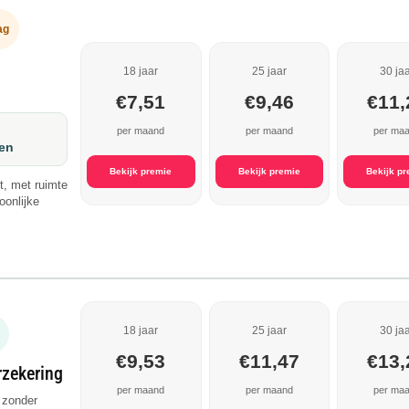
ag
18 jaar
25 jaar
30 ja
€7,51
€9,46
€11,
per maand
per maand
per ma
den
Bekijk premie
Bekijk premie
Bekijk p
t, met ruimte
oonlijke
18 jaar
25 jaar
30 ja
€9,53
€11,47
€13,
rzekering
per maand
per maand
per ma
 zonder