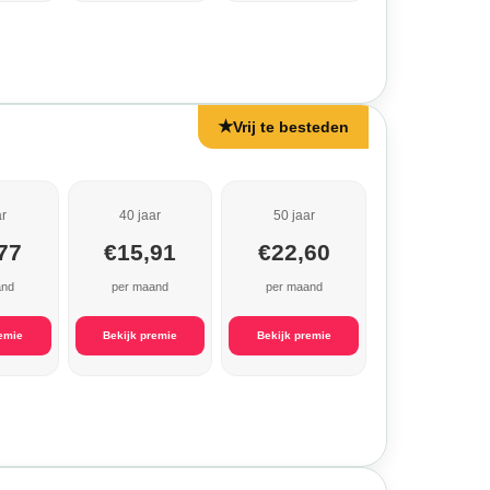
★
Vrij te besteden
ar
40 jaar
50 jaar
77
€15,91
€22,60
and
per maand
per maand
remie
Bekijk premie
Bekijk premie