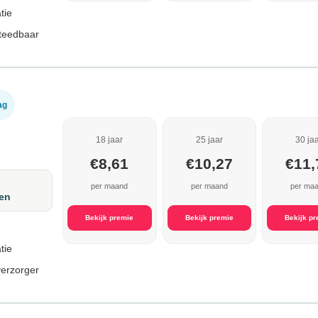
tie
steedbaar
ag
18 jaar
25 jaar
30 ja
€8,61
€10,27
€11,
per maand
per maand
per ma
den
Bekijk premie
Bekijk premie
Bekijk p
tie
verzorger