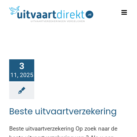
Ga
naar
inhoud
3
11, 2025
Beste uitvaartverzekering
Beste uitvaartverzekering Op zoek naar de