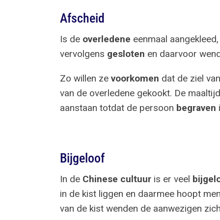
Afscheid
Is de
overledene
eenmaal aangekleed, 
vervolgens
gesloten
en daarvoor wend
Zo willen ze
voorkomen
dat de ziel van
van de overledene gekookt. De maaltijd
aanstaan totdat de persoon
begraven
i
Bijgeloof
In de
Chinese cultuur
is er veel
bijgel
in de kist liggen en daarmee hoopt men
van de kist wenden de aanwezigen zic