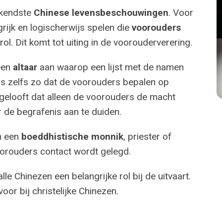
ekendste
Chinese levensbeschouwingen
. Voor
ijk en logischerwijs spelen die
voorouders
ol. Dit komt tot uiting in de voorouderverering.
een
altaar
aan waarop een lijst met de namen
is zelfs zo dat de voorouders bepalen op
 gelooft dat alleen de voorouders de macht
r de begrafenis aan te duiden.
n een
boeddhistische monnik
, priester of
orouders contact wordt gelegd.
le Chinezen een belangrijke rol bij de uitvaart.
voor bij christelijke Chinezen.