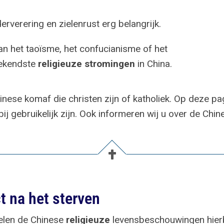
erverering en zielenrust erg belangrijk.
n het taoïsme, het confucianisme of het
bekendste
religieuze stromingen
in China.
inese komaf die christen zijn of katholiek. Op deze p
bij gebruikelijk zijn. Ook informeren wij u over de Chin
t na het sterven
pelen de Chinese
religieuze
levensbeschouwingen hierb