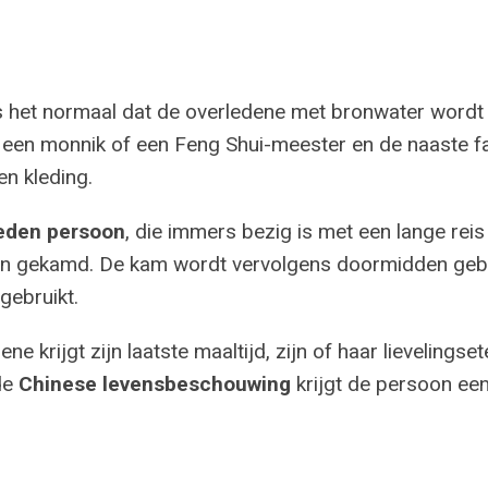
s het normaal dat de overledene met bronwater wordt g
r, een monnik of een Feng Shui-meester en de naaste fam
n kleding.
eden persoon
, die immers bezig is met een lange re
ren gekamd. De kam wordt vervolgens doormidden geb
gebruikt.
ne krijgt zijn laatste maaltijd, zijn of haar lievelingse
de
Chinese levensbeschouwing
krijgt de persoon een