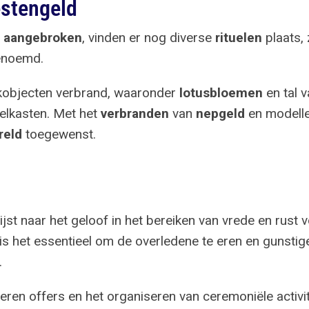
estengeld
s
aangebroken
, vinden er nog diverse
rituelen
plaats,
noemd.
akobjecten verbrand, waaronder
lotusbloemen
en tal 
oelkasten. Met het
verbranden
van
nepgeld
en modelle
reld
toegewenst.
wijst naar het geloof in het bereiken van vrede en rust
n is het essentieel om de overledene te eren en gunst
.
ieren offers en het organiseren van ceremoniële activ